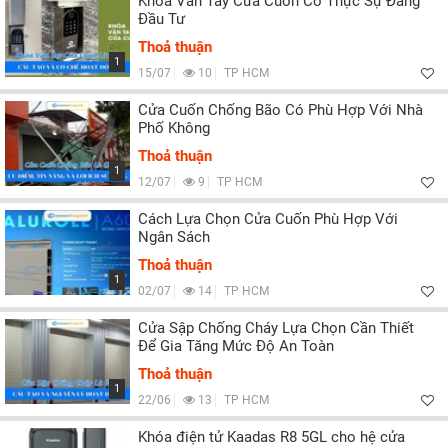
Khóa Vân Tay Cửa Cuốn Có Thực Sự Đáng
Đầu Tư
Thoả thuận
1
15/07
10
TP HCM
Cửa Cuốn Chống Bão Có Phù Hợp Với Nhà
Phố Không
Thoả thuận
1
12/07
9
TP HCM
Cách Lựa Chọn Cửa Cuốn Phù Hợp Với
Ngân Sách
Thoả thuận
1
02/07
14
TP HCM
Cửa Sập Chống Cháy Lựa Chọn Cần Thiết
Để Gia Tăng Mức Độ An Toàn
Thoả thuận
1
22/06
13
TP HCM
Khóa điện tử Kaadas R8 5GL cho hệ cửa