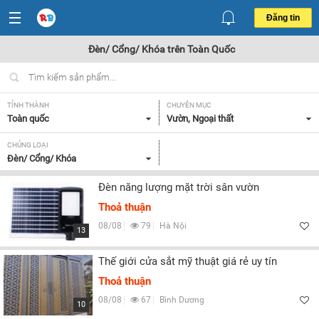
Đăng tin
Đèn/ Cổng/ Khóa trên Toàn Quốc
TỈNH THÀNH
CHUYÊN MỤC
Toàn quốc
Vườn, Ngoại thất
CHỦNG LOẠI
Đèn/ Cổng/ Khóa
Đèn năng lượng mặt trời sân vườn
Thoả thuận
08/08
79
Hà Nội
13
Thế giới cửa sắt mỹ thuật giá rẻ uy tín
Thoả thuận
08/08
67
Bình Dương
10