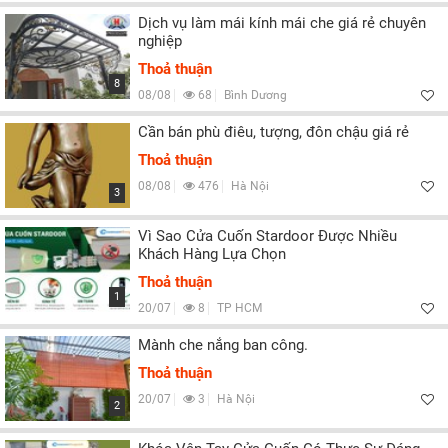
Dịch vụ làm mái kính mái che giá rẻ chuyên
nghiệp
Thoả thuận
8
08/08
68
Bình Dương
Cần bán phù điêu, tượng, đôn chậu giá rẻ
Thoả thuận
08/08
476
Hà Nội
3
Vì Sao Cửa Cuốn Stardoor Được Nhiều
Khách Hàng Lựa Chọn
Thoả thuận
1
20/07
8
TP HCM
Mành che nắng ban công.
Thoả thuận
20/07
3
Hà Nội
2