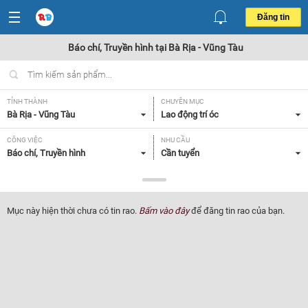
Đăng tin
Báo chí, Truyền hình tại Bà Rịa - Vũng Tàu
TỈNH THÀNH
CHUYÊN MỤC
Bà Rịa - Vũng Tàu
Lao động trí óc
CÔNG VIỆC
NHU CẦU
Báo chí, Truyền hình
Cần tuyển
LOẠI HÌNH
Tất cả
Mục này hiện thời chưa có tin rao.
Bấm vào đây
để đăng tin rao của bạn.
Lọc