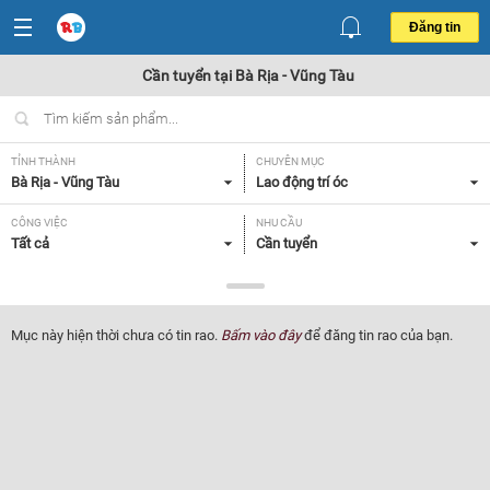
Đăng tin
Cần tuyển tại Bà Rịa - Vũng Tàu
TỈNH THÀNH
CHUYÊN MỤC
Bà Rịa - Vũng Tàu
Lao động trí óc
CÔNG VIỆC
NHU CẦU
Tất cả
Cần tuyển
LOẠI HÌNH
Tất cả
Mục này hiện thời chưa có tin rao.
Bấm vào đây
để đăng tin rao của bạn.
Lọc