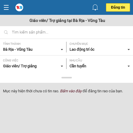
Đăng tin
Giáo viên/ Trợ giảng tại Bà Rịa - Vũng Tàu
TỈNH THÀNH
CHUYÊN MỤC
Bà Rịa - Vũng Tàu
Lao động trí óc
CÔNG VIỆC
NHU CẦU
Giáo viên/ Trợ giảng
Cần tuyển
LOẠI HÌNH
Tất cả
Mục này hiện thời chưa có tin rao.
Bấm vào đây
để đăng tin rao của bạn.
Lọc