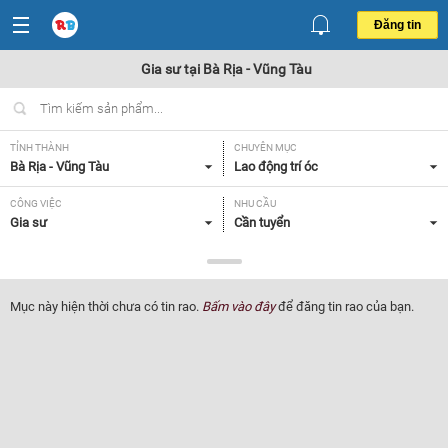
Đăng tin
Gia sư tại Bà Rịa - Vũng Tàu
TỈNH THÀNH
CHUYÊN MỤC
Bà Rịa - Vũng Tàu
Lao động trí óc
CÔNG VIỆC
NHU CẦU
Gia sư
Cần tuyển
LOẠI HÌNH
Tất cả
Mục này hiện thời chưa có tin rao.
Bấm vào đây
để đăng tin rao của bạn.
Lọc