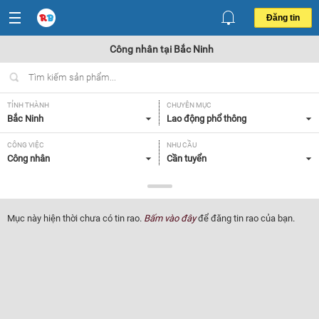
Đăng tin
Công nhân tại Bắc Ninh
TỈNH THÀNH
CHUYÊN MỤC
Bắc Ninh
Lao động phổ thông
CÔNG VIỆC
NHU CẦU
Công nhân
Cần tuyển
LOẠI HÌNH
Tất cả
Mục này hiện thời chưa có tin rao.
Bấm vào đây
để đăng tin rao của bạn.
Lọc