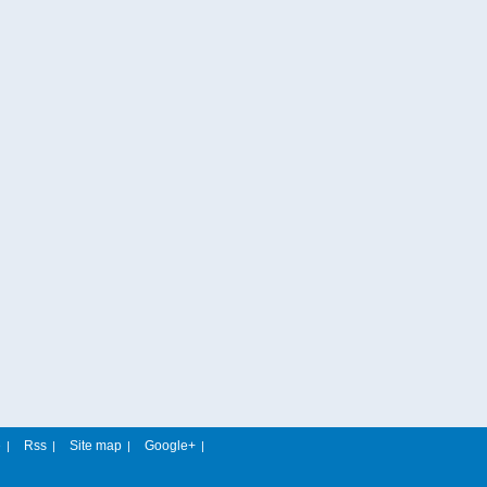
e
Rss
Site map
Google+
|
|
|
|