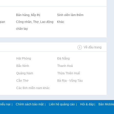
Bán hàng, tiếp thị
Sinh viên làm thêm
gian
Công nhân, Thợ, Lao động
Khác
chân tay
Về đầu trang
Rao vặt tại Hải Phòng
Rao vặt tại Đà Nẵng
Rao vặt tại Bắc Ninh
Rao vặt tại Thanh Hoá
Rao vặt tại Quảng Nam
Rao vặt tại Thừa Thiên Huế
Rao vặt tại Cần Thơ
Rao vặt tại Bà Rịa - Vũng Tàu
Rao vặt tại Các tỉnh miền nam khác
hiếu nại
Chính sách bảo mật
Liên hệ quảng cáo
Hỏi & đáp
Bản Mobil
|
|
|
|