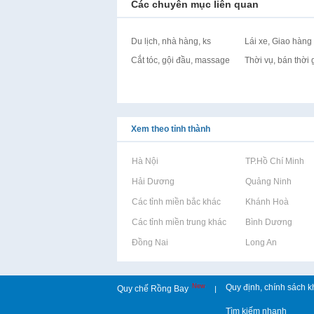
Các chuyên mục liên quan
Du lịch, nhà hàng, ks
Lái xe, Giao hàng
Cắt tóc, gội đầu, massage
Thời vụ, bán thời 
Xem theo tỉnh thành
Rao vặt tại Hà Nội
Rao vặt tại TP.Hồ Chí Minh
Rao vặt tại Hải Dương
Rao vặt tại Quảng Ninh
Rao vặt tại Các tỉnh miền bắc khác
Rao vặt tại Khánh Hoà
Rao vặt tại Các tỉnh miền trung khác
Rao vặt tại Bình Dương
Rao vặt tại Đồng Nai
Rao vặt tại Long An
New
Quy định, chính sách k
Quy chế Rồng Bay
|
Tìm kiếm nhanh