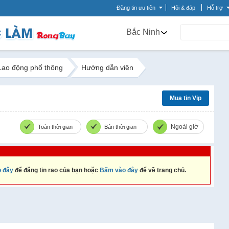
Đăng tin ưu tiên
Hỏi & đáp
Hỗ trợ
Bắc Ninh
Lao động phổ thông
Hướng dẫn viên
Mua tin Vip
Ngoài giờ
Toàn thời gian
Bán thời gian
 đây
để đăng tin rao của bạn hoặc
Bấm vào đây
để về trang chủ.