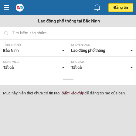
Đăng tin
Lao động phổ thông tại Bắc Ninh
TỈNH THÀNH
CHUYÊN MỤC
Bắc Ninh
Lao động phổ thông
CÔNG VIỆC
NHU CẦU
Tất cả
Tất cả
LOẠI HÌNH
Tất cả
Mục này hiện thời chưa có tin rao.
Bấm vào đây
để đăng tin rao của bạn.
Lọc