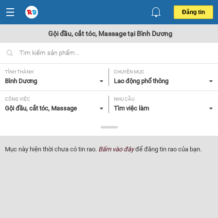
Đăng tin
Gội đầu, cắt tóc, Massage tại Bình Dương
TỈNH THÀNH
CHUYÊN MỤC
Bình Dương
Lao động phổ thông
CÔNG VIỆC
NHU CẦU
Gội đầu, cắt tóc, Massage
Tìm việc làm
LOẠI HÌNH
Tất cả
Mục này hiện thời chưa có tin rao.
Bấm vào đây
để đăng tin rao của bạn.
Lọc