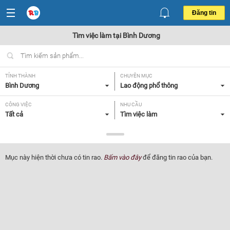
Đăng tin
Tìm việc làm tại Bình Dương
TỈNH THÀNH
CHUYÊN MỤC
Bình Dương
Lao động phổ thông
CÔNG VIỆC
NHU CẦU
Tất cả
Tìm việc làm
LOẠI HÌNH
Tất cả
Mục này hiện thời chưa có tin rao.
Bấm vào đây
để đăng tin rao của bạn.
Lọc