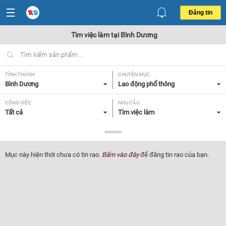
Đăng tin
Tìm việc làm tại Bình Dương
TỈNH THÀNH
CHUYÊN MỤC
Bình Dương
Lao động phổ thông
CÔNG VIỆC
NHU CẦU
Tất cả
Tìm việc làm
LOẠI HÌNH
Tất cả
Mục này hiện thời chưa có tin rao.
Bấm vào đây
để đăng tin rao của bạn.
Lọc