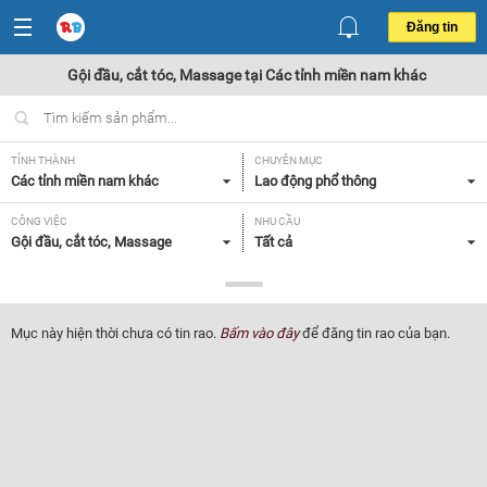
Đăng tin
Gội đầu, cắt tóc, Massage tại Các tỉnh miền nam khác
TỈNH THÀNH
CHUYÊN MỤC
Các tỉnh miền nam khác
Lao động phổ thông
CÔNG VIỆC
NHU CẦU
Gội đầu, cắt tóc, Massage
Tất cả
LOẠI HÌNH
Tất cả
Mục này hiện thời chưa có tin rao.
Bấm vào đây
để đăng tin rao của bạn.
Lọc