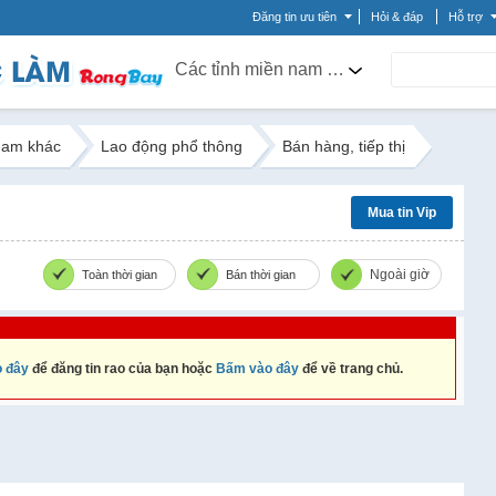
Đăng tin ưu tiên
Hỏi & đáp
Hỗ trợ
Các tỉnh miền nam khác
nam khác
Lao động phổ thông
Bán hàng, tiếp thị
Mua tin Vip
Ngoài giờ
Toàn thời gian
Bán thời gian
 đây
để đăng tin rao của bạn hoặc
Bấm vào đây
để về trang chủ.