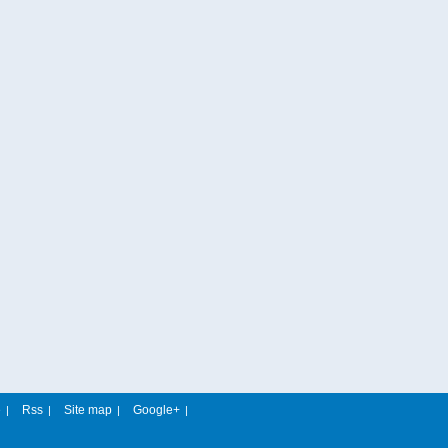
e
Rss
Site map
Google+
|
|
|
|