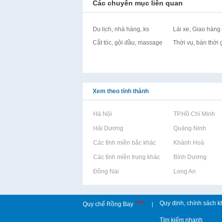
Các chuyên mục liên quan
Du lịch, nhà hàng, ks
Lái xe, Giao hàng
Cắt tóc, gội đầu, massage
Thời vụ, bán thời 
Xem theo tỉnh thành
Rao vặt tại Hà Nội
Rao vặt tại TP.Hồ Chí Minh
Rao vặt tại Hải Dương
Rao vặt tại Quảng Ninh
Rao vặt tại Các tỉnh miền bắc khác
Rao vặt tại Khánh Hoà
Rao vặt tại Các tỉnh miền trung khác
Rao vặt tại Bình Dương
Rao vặt tại Đồng Nai
Rao vặt tại Long An
New
Quy định, chính sách k
Quy chế Rồng Bay
|
Tìm kiếm nhanh