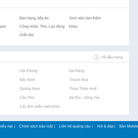
Bán hàng, tiếp thị
Sinh viên làm thêm
gian
Công nhân, Thợ, Lao động
Khác
chân tay
Về đầu trang
Rao vặt tại Hải Phòng
Rao vặt tại Đà Nẵng
Rao vặt tại Bắc Ninh
Rao vặt tại Thanh Hoá
Rao vặt tại Quảng Nam
Rao vặt tại Thừa Thiên Huế
Rao vặt tại Cần Thơ
Rao vặt tại Bà Rịa - Vũng Tàu
Rao vặt tại Các tỉnh miền nam khác
hiếu nại
Chính sách bảo mật
Liên hệ quảng cáo
Hỏi & đáp
Bản Mobil
|
|
|
|