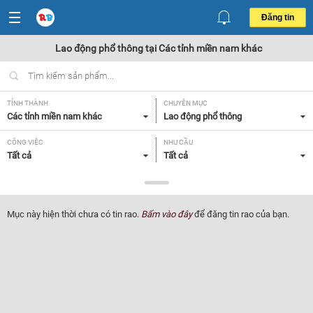
Đăng tin
Lao động phổ thông tại Các tỉnh miền nam khác
TỈNH THÀNH
CHUYÊN MỤC
Các tỉnh miền nam khác
Lao động phổ thông
CÔNG VIỆC
NHU CẦU
Tất cả
Tất cả
LOẠI HÌNH
Tất cả
Mục này hiện thời chưa có tin rao.
Bấm vào đây
để đăng tin rao của bạn.
Lọc