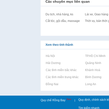
Các chuyên mục liên quan
Du lịch, nhà hàng, ks
Lái xe, Giao hàng
Cắt tóc, gội đầu, massage
Thời vụ, bán thời 
Xem theo tỉnh thành
Rao vặt tại Hà Nội
Rao vặt tại TP.Hồ Chí Minh
Rao vặt tại Hải Dương
Rao vặt tại Quảng Ninh
Rao vặt tại Các tỉnh miền bắc khác
Rao vặt tại Khánh Hoà
Rao vặt tại Các tỉnh miền trung khác
Rao vặt tại Bình Dương
Rao vặt tại Đồng Nai
Rao vặt tại Long An
New
Quy định, chính sách k
Quy chế Rồng Bay
|
Tìm kiếm nhanh