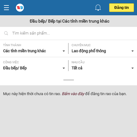
Đăng tin
Đầu bếp/ Bếp tại Các tỉnh miền trung khác
TỈNH THÀNH
CHUYÊN MỤC
Các tỉnh miền trung khác
Lao động phổ thông
CÔNG VIỆC
NHU CẦU
Đầu bếp/ Bếp
Tất cả
LOẠI HÌNH
Tất cả
Mục này hiện thời chưa có tin rao.
Bấm vào đây
để đăng tin rao của bạn.
Lọc