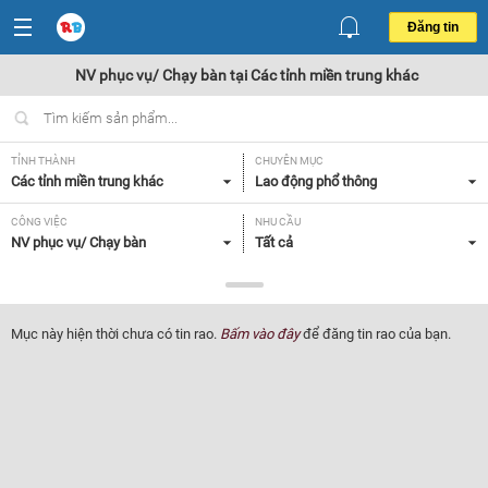
Đăng tin
NV phục vụ/ Chạy bàn tại Các tỉnh miền trung khác
TỈNH THÀNH
CHUYÊN MỤC
Các tỉnh miền trung khác
Lao động phổ thông
CÔNG VIỆC
NHU CẦU
NV phục vụ/ Chạy bàn
Tất cả
LOẠI HÌNH
Tất cả
Mục này hiện thời chưa có tin rao.
Bấm vào đây
để đăng tin rao của bạn.
Lọc