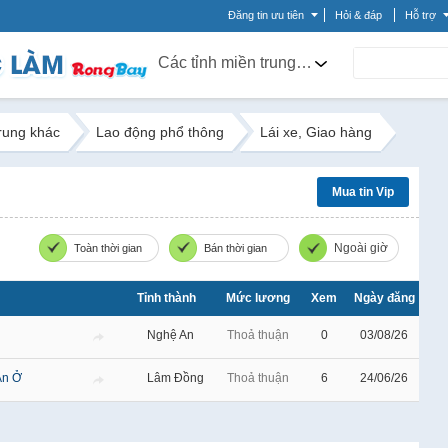
Đăng tin ưu tiên
Hỏi & đáp
Hỗ trợ
Các tỉnh miền trung khác
trung khác
Lao động phổ thông
Lái xe, Giao hàng
Mua tin Vip
Ngoài giờ
Toàn thời gian
Bán thời gian
Tỉnh thành
Mức lương
Xem
Ngày đăng
Nghệ An
Thoả thuận
0
03/08/26
Ăn Ở
Lâm Đồng
Thoả thuận
6
24/06/26