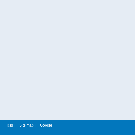
e
Rss
Site map
Google+
|
|
|
|