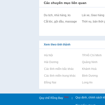
Các chuyên mục liên quan
Du lịch, nhà hàng, ks
Lái xe, Giao hàng
Cắt tóc, gội đầu, massage
Thời vụ, bán thời 
Xem theo tỉnh thành
Rao vặt tại Hà Nội
Rao vặt tại TP.Hồ Chí Minh
Rao vặt tại Hải Dương
Rao vặt tại Quảng Ninh
Rao vặt tại Các tỉnh miền bắc khác
Rao vặt tại Khánh Hoà
Rao vặt tại Các tỉnh miền trung khác
Rao vặt tại Bình Dương
Rao vặt tại Đồng Nai
Rao vặt tại Long An
New
Quy định, chính sách k
Quy chế Rồng Bay
|