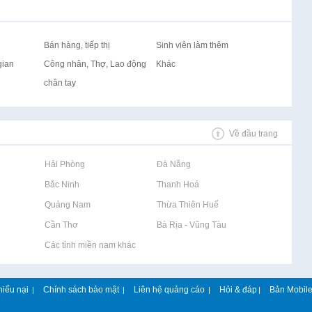
Bán hàng, tiếp thị
Sinh viên làm thêm
gian
Công nhân, Thợ, Lao động
Khác
chân tay
Về đầu trang
Rao vặt tại Hải Phòng
Rao vặt tại Đà Nẵng
Rao vặt tại Bắc Ninh
Rao vặt tại Thanh Hoá
Rao vặt tại Quảng Nam
Rao vặt tại Thừa Thiên Huế
Rao vặt tại Cần Thơ
Rao vặt tại Bà Rịa - Vũng Tàu
Rao vặt tại Các tỉnh miền nam khác
hiếu nại
Chính sách bảo mật
Liên hệ quảng cáo
Hỏi & đáp
Bản Mobil
|
|
|
|