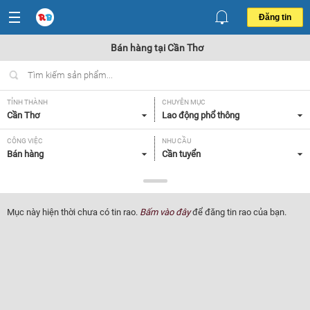
Đăng tin
Bán hàng tại Cần Thơ
TỈNH THÀNH
CHUYÊN MỤC
Cần Thơ
Lao động phổ thông
CÔNG VIỆC
NHU CẦU
Bán hàng
Cần tuyển
LOẠI HÌNH
Tất cả
Mục này hiện thời chưa có tin rao.
Bấm vào đây
để đăng tin rao của bạn.
Lọc