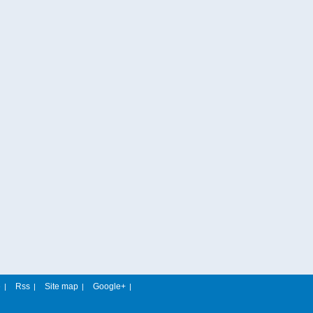
e
Rss
Site map
Google+
|
|
|
|