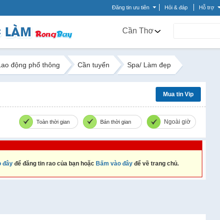
Đăng tin ưu tiên
Hỏi & đáp
Hỗ trợ
Cần Thơ
Lao động phổ thông
Cần tuyển
Spa/ Làm đẹp
Mua tin Vip
Ngoài giờ
Toàn thời gian
Bán thời gian
 đây
để đăng tin rao của bạn hoặc
Bấm vào đây
để về trang chủ.