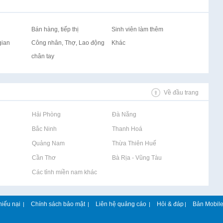
Bán hàng, tiếp thị
Sinh viên làm thêm
gian
Công nhân, Thợ, Lao động
Khác
chân tay
Về đầu trang
Rao vặt tại Hải Phòng
Rao vặt tại Đà Nẵng
Rao vặt tại Bắc Ninh
Rao vặt tại Thanh Hoá
Rao vặt tại Quảng Nam
Rao vặt tại Thừa Thiên Huế
Rao vặt tại Cần Thơ
Rao vặt tại Bà Rịa - Vũng Tàu
Rao vặt tại Các tỉnh miền nam khác
hiếu nại
Chính sách bảo mật
Liên hệ quảng cáo
Hỏi & đáp
Bản Mobil
|
|
|
|