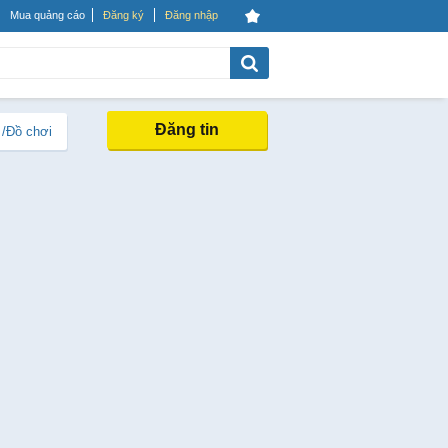
Mua quảng cáo
Đăng ký
Đăng nhập
Đăng tin
 /Đồ chơi