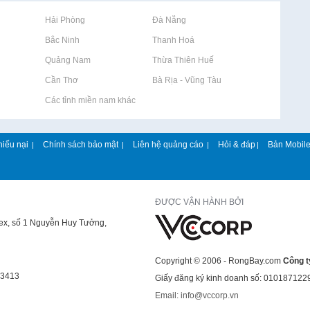
Rao vặt tại Hải Phòng
Rao vặt tại Đà Nẵng
Rao vặt tại Bắc Ninh
Rao vặt tại Thanh Hoá
Rao vặt tại Quảng Nam
Rao vặt tại Thừa Thiên Huế
Rao vặt tại Cần Thơ
Rao vặt tại Bà Rịa - Vũng Tàu
Rao vặt tại Các tỉnh miền nam khác
hiếu nại
Chính sách bảo mật
Liên hệ quảng cáo
Hỏi & đáp
Bản Mobil
|
|
|
|
ĐƯỢC VẬN HÀNH BỞI
lex, số 1 Nguyễn Huy Tưởng,
Copyright © 2006 - RongBay.com
Công t
43413
Giấy đăng ký kinh doanh số: 010187122
Email: info@vccorp.vn