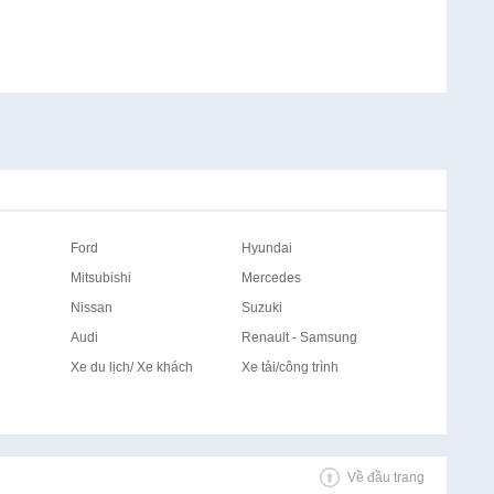
Ford
Hyundai
Mitsubishi
Mercedes
Nissan
Suzuki
Audi
Renault - Samsung
Xe du lịch/ Xe khách
Xe tải/công trình
Về đầu trang