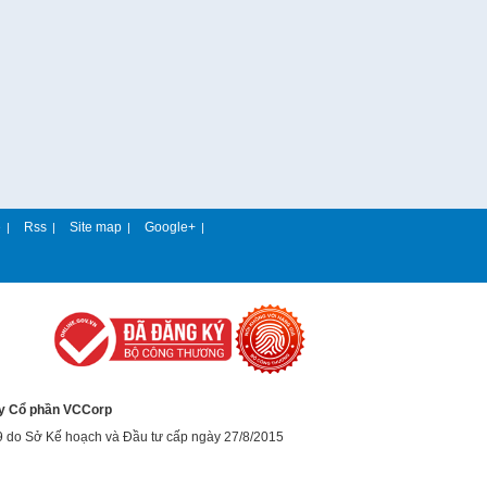
e
Rss
Site map
Google+
|
|
|
|
y Cổ phần VCCorp
9 do Sở Kế hoạch và Đầu tư cấp ngày 27/8/2015