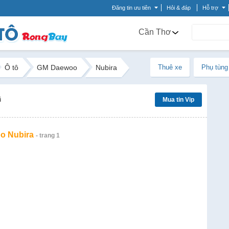
Đăng tin ưu tiên
Hỏi & đáp
Hỗ trợ
Cần Thơ
Ô tô
GM Daewoo
Nubira
Thuê xe
Phụ tùng
ũ
Mua tin Vip
o Nubira
- trang 1