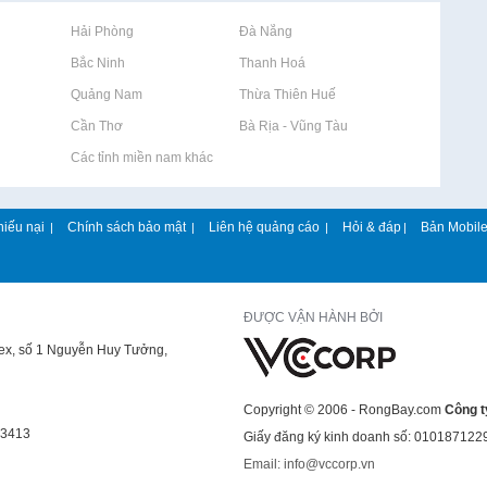
Rao vặt tại Hải Phòng
Rao vặt tại Đà Nẵng
Rao vặt tại Bắc Ninh
Rao vặt tại Thanh Hoá
Rao vặt tại Quảng Nam
Rao vặt tại Thừa Thiên Huế
Rao vặt tại Cần Thơ
Rao vặt tại Bà Rịa - Vũng Tàu
Rao vặt tại Các tỉnh miền nam khác
hiếu nại
Chính sách bảo mật
Liên hệ quảng cáo
Hỏi & đáp
Bản Mobil
|
|
|
|
ĐƯỢC VẬN HÀNH BỞI
lex, số 1 Nguyễn Huy Tưởng,
Copyright © 2006 - RongBay.com
Công t
43413
Giấy đăng ký kinh doanh số: 010187122
Email: info@vccorp.vn