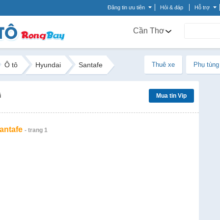
Đăng tin ưu tiên
Hỏi & đáp
Hỗ trợ
Cần Thơ
Ô tô
Hyundai
Santafe
Thuê xe
Phụ tùng
ũ
Mua tin Vip
antafe
- trang 1