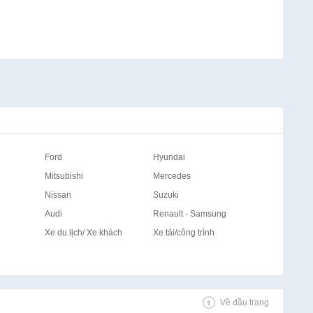
Ford
Hyundai
Mitsubishi
Mercedes
Nissan
Suzuki
Audi
Renault - Samsung
Xe du lịch/ Xe khách
Xe tải/công trình
Về đầu trang