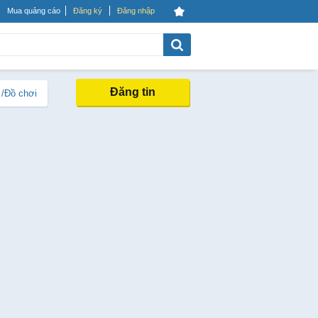
Mua quảng cáo
Đăng ký
Đăng nhập
Đăng tin
 /Đồ chơi