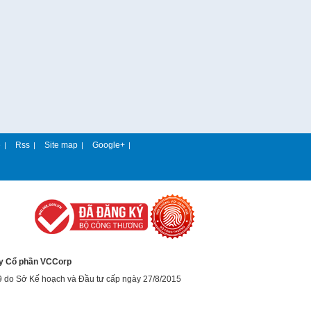
e
Rss
Site map
Google+
|
|
|
|
y Cổ phần VCCorp
9 do Sở Kế hoạch và Đầu tư cấp ngày 27/8/2015