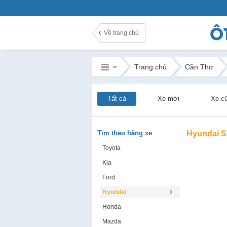
Về trang chủ
Trang chủ
Cần Thơ
Tất cả
Xe mới
Xe c
Tìm theo hãng xe
Hyundai S
Toyota
Kia
Ford
Hyundai
Honda
Mazda