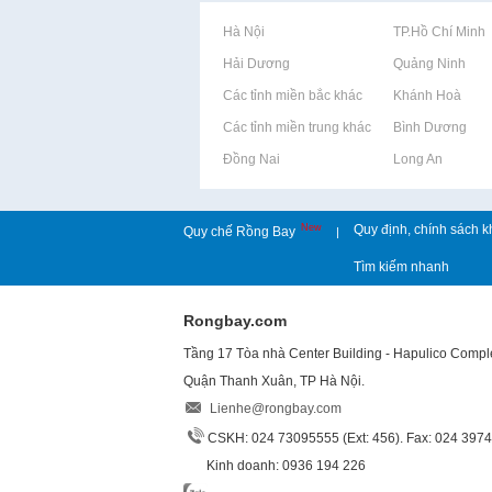
Rao vặt tại Hà Nội
Rao vặt tại TP.Hồ Chí Minh
Rao vặt tại Hải Dương
Rao vặt tại Quảng Ninh
Rao vặt tại Các tỉnh miền bắc khác
Rao vặt tại Khánh Hoà
Rao vặt tại Các tỉnh miền trung khác
Rao vặt tại Bình Dương
Rao vặt tại Đồng Nai
Rao vặt tại Long An
New
Quy định, chính sách k
Quy chế Rồng Bay
|
Tìm kiếm nhanh
Rongbay.com
Tầng 17 Tòa nhà Center Building - Hapulico Comp
Quận Thanh Xuân, TP Hà Nội.
Lienhe@rongbay.com
CSKH: 024 73095555 (Ext: 456). Fax: 024 397
Kinh doanh: 0936 194 226