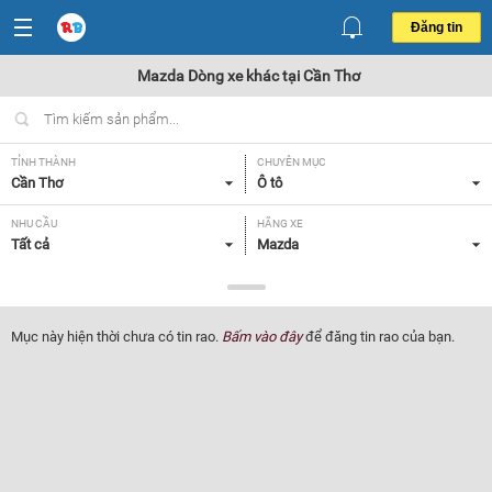
Đăng tin
Mazda Dòng xe khác tại Cần Thơ
TỈNH THÀNH
CHUYÊN MỤC
Cần Thơ
Ô tô
NHU CẦU
HÃNG XE
Tất cả
Mazda
DÒNG XE
NĂM SẢN XUẤT
Dòng xe khác
Tất cả
Mục này hiện thời chưa có tin rao.
Bấm vào đây
để đăng tin rao của bạn.
GIÁ XE
XUẤT XỨ
Tất cả
Tất cả
HỘP SỐ
Tất cả