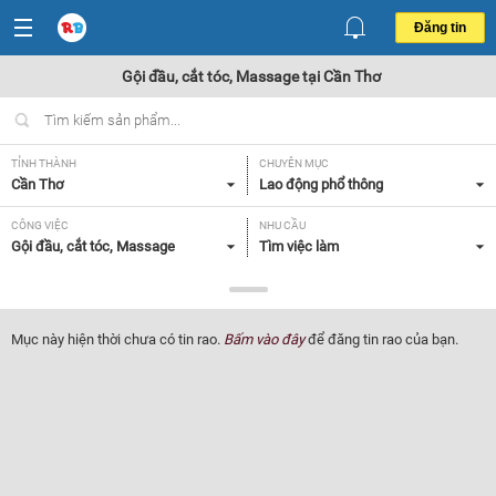
Đăng tin
Gội đầu, cắt tóc, Massage tại Cần Thơ
TỈNH THÀNH
CHUYÊN MỤC
Cần Thơ
Lao động phổ thông
CÔNG VIỆC
NHU CẦU
Gội đầu, cắt tóc, Massage
Tìm việc làm
LOẠI HÌNH
Tất cả
Mục này hiện thời chưa có tin rao.
Bấm vào đây
để đăng tin rao của bạn.
Lọc