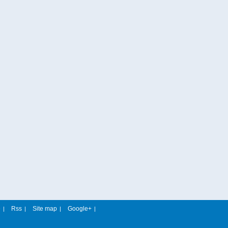
e
Rss
Site map
Google+
|
|
|
|