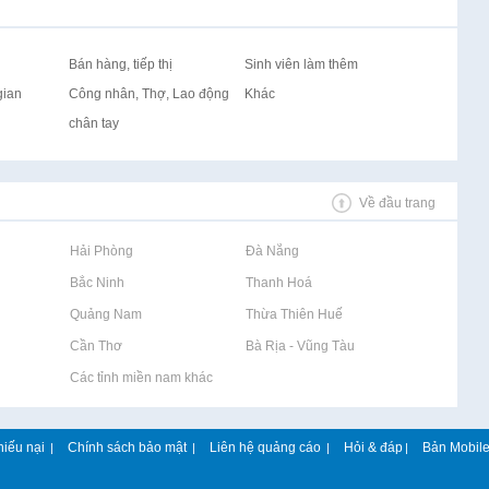
Bán hàng, tiếp thị
Sinh viên làm thêm
gian
Công nhân, Thợ, Lao động
Khác
chân tay
Về đầu trang
Rao vặt tại Hải Phòng
Rao vặt tại Đà Nẵng
Rao vặt tại Bắc Ninh
Rao vặt tại Thanh Hoá
Rao vặt tại Quảng Nam
Rao vặt tại Thừa Thiên Huế
Rao vặt tại Cần Thơ
Rao vặt tại Bà Rịa - Vũng Tàu
Rao vặt tại Các tỉnh miền nam khác
hiếu nại
Chính sách bảo mật
Liên hệ quảng cáo
Hỏi & đáp
Bản Mobil
|
|
|
|