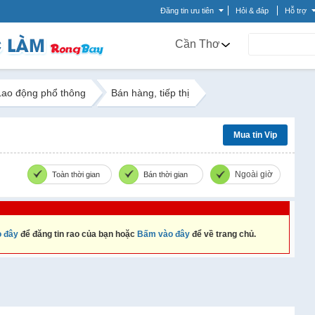
Đăng tin ưu tiên
Hỏi & đáp
Hỗ trợ
Cần Thơ
Lao động phổ thông
Bán hàng, tiếp thị
Mua tin Vip
Ngoài giờ
Toàn thời gian
Bán thời gian
 đây
để đăng tin rao của bạn hoặc
Bấm vào đây
để về trang chủ.