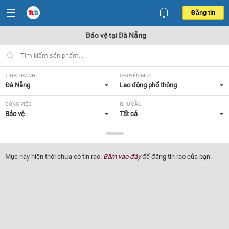
Đăng tin
Bảo vệ tại Đà Nẵng
TỈNH THÀNH
CHUYÊN MỤC
Đà Nẵng
Lao động phổ thông
CÔNG VIỆC
NHU CẦU
Bảo vệ
Tất cả
LOẠI HÌNH
Toàn thời gian
Mục này hiện thời chưa có tin rao.
Bấm vào đây
để đăng tin rao của bạn.
Lọc