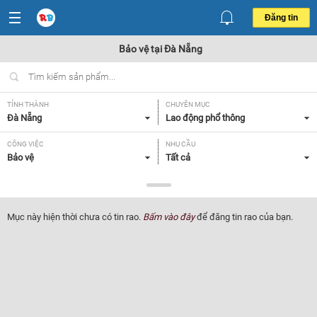
Đăng tin
Bảo vệ tại Đà Nẵng
TỈNH THÀNH
CHUYÊN MỤC
Đà Nẵng
Lao động phổ thông
CÔNG VIỆC
NHU CẦU
Bảo vệ
Tất cả
LOẠI HÌNH
Toàn thời gian
Mục này hiện thời chưa có tin rao.
Bấm vào đây
để đăng tin rao của bạn.
Lọc