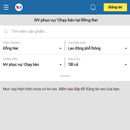
Đăng tin
NV phục vụ/ Chạy bàn tại Đồng Nai
TỈNH THÀNH
CHUYÊN MỤC
Đồng Nai
Lao động phổ thông
CÔNG VIỆC
NHU CẦU
NV phục vụ/ Chạy bàn
Tất cả
LOẠI HÌNH
Tất cả
Mục này hiện thời chưa có tin rao.
Bấm vào đây
để đăng tin rao của bạn.
Lọc