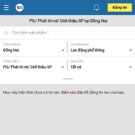
Đăng tin
PG/ Phát tờ rơi/ Giới thiệu SP tại Đồng Nai
TỈNH THÀNH
CHUYÊN MỤC
Đồng Nai
Lao động phổ thông
CÔNG VIỆC
NHU CẦU
PG/ Phát tờ rơi/ Giới thiệu SP
Tất cả
LOẠI HÌNH
Tất cả
Mục này hiện thời chưa có tin rao.
Bấm vào đây
để đăng tin rao của bạn.
Lọc