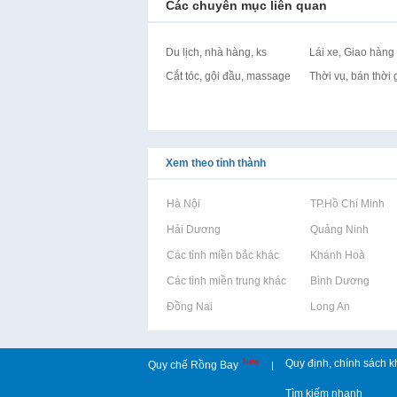
Các chuyên mục liên quan
Du lịch, nhà hàng, ks
Lái xe, Giao hàng
Cắt tóc, gội đầu, massage
Thời vụ, bán thời 
Xem theo tỉnh thành
Rao vặt tại Hà Nội
Rao vặt tại TP.Hồ Chí Minh
Rao vặt tại Hải Dương
Rao vặt tại Quảng Ninh
Rao vặt tại Các tỉnh miền bắc khác
Rao vặt tại Khánh Hoà
Rao vặt tại Các tỉnh miền trung khác
Rao vặt tại Bình Dương
Rao vặt tại Đồng Nai
Rao vặt tại Long An
New
Quy định, chính sách k
Quy chế Rồng Bay
|
Tìm kiếm nhanh