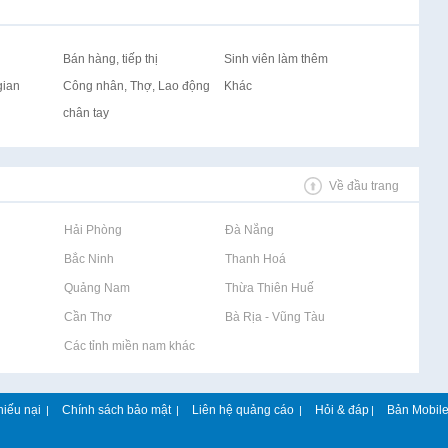
Bán hàng, tiếp thị
Sinh viên làm thêm
gian
Công nhân, Thợ, Lao động
Khác
chân tay
Về đầu trang
Rao vặt tại Hải Phòng
Rao vặt tại Đà Nẵng
Rao vặt tại Bắc Ninh
Rao vặt tại Thanh Hoá
Rao vặt tại Quảng Nam
Rao vặt tại Thừa Thiên Huế
Rao vặt tại Cần Thơ
Rao vặt tại Bà Rịa - Vũng Tàu
Rao vặt tại Các tỉnh miền nam khác
hiếu nại
Chính sách bảo mật
Liên hệ quảng cáo
Hỏi & đáp
Bản Mobil
|
|
|
|