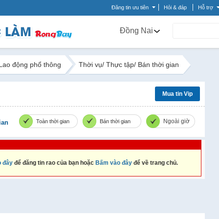
Đăng tin ưu tiên
Hỏi & đáp
Hỗ trợ
Đồng Nai
Lao động phổ thông
Thời vụ/ Thực tập/ Bán thời gian
Mua tin Vip
Ngoài giờ
Toàn thời gian
Bán thời gian
ian
 đây
để đăng tin rao của bạn hoặc
Bấm vào đây
để về trang chủ.