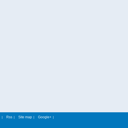
e
Rss
Site map
Google+
|
|
|
|