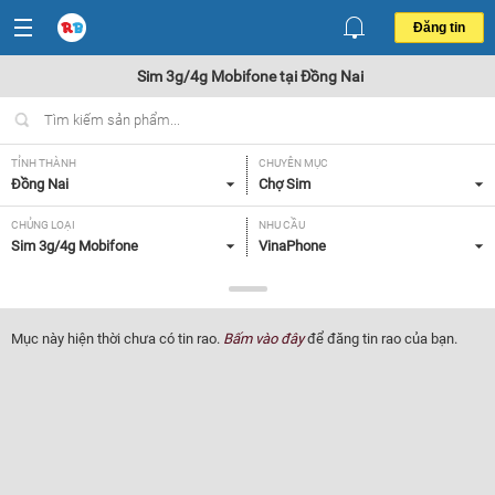
Đăng tin
Sim 3g/4g Mobifone tại Đồng Nai
TỈNH THÀNH
CHUYÊN MỤC
Đồng Nai
Chợ Sim
CHỦNG LOẠI
NHU CẦU
Sim 3g/4g Mobifone
VinaPhone
GIÁ
Tất cả
Mục này hiện thời chưa có tin rao.
Bấm vào đây
để đăng tin rao của bạn.
Lọc