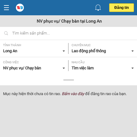
Đăng tin
NV phục vụ/ Chạy bàn tại Long An
TỈNH THÀNH
CHUYÊN MỤC
Long An
Lao động phổ thông
CÔNG VIỆC
NHU CẦU
NV phục vụ/ Chạy bàn
Tìm việc làm
LOẠI HÌNH
Tất cả
Mục này hiện thời chưa có tin rao.
Bấm vào đây
để đăng tin rao của bạn.
Lọc