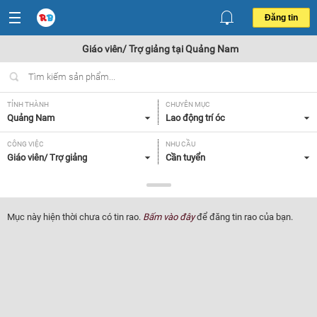
Đăng tin
Giáo viên/ Trợ giảng tại Quảng Nam
TỈNH THÀNH
CHUYÊN MỤC
Quảng Nam
Lao động trí óc
CÔNG VIỆC
NHU CẦU
Giáo viên/ Trợ giảng
Cần tuyển
LOẠI HÌNH
Tất cả
Mục này hiện thời chưa có tin rao.
Bấm vào đây
để đăng tin rao của bạn.
Lọc