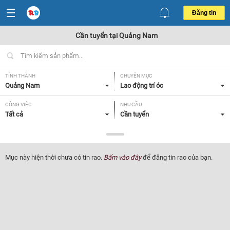
Đăng tin
Cần tuyển tại Quảng Nam
TỈNH THÀNH
CHUYÊN MỤC
Quảng Nam
Lao động trí óc
CÔNG VIỆC
NHU CẦU
Tất cả
Cần tuyển
LOẠI HÌNH
Tất cả
Mục này hiện thời chưa có tin rao.
Bấm vào đây
để đăng tin rao của bạn.
Lọc