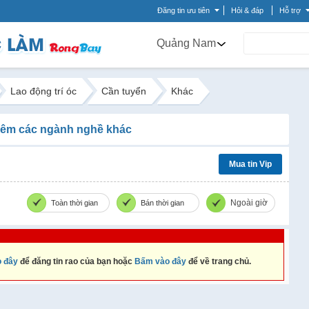
Đăng tin ưu tiên
Hỏi & đáp
Hỗ trợ
Quảng Nam
Lao động trí óc
Cần tuyển
Khác
êm các ngành nghề khác
Mua tin Vip
Ngoài giờ
Toàn thời gian
Bán thời gian
 đây
để đăng tin rao của bạn hoặc
Bấm vào đây
để về trang chủ.