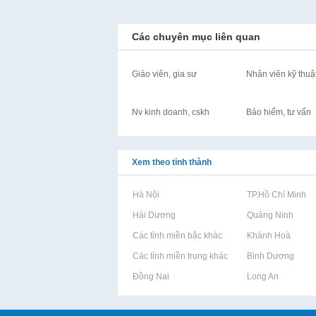
Các chuyên mục liên quan
Giáo viên, gia sư
Nhân viên kỹ thuậ
Nv kinh doanh, cskh
Bảo hiểm, tư vấn
Xem theo tỉnh thành
Rao vặt tại Hà Nội
Rao vặt tại TP.Hồ Chí Minh
Rao vặt tại Hải Dương
Rao vặt tại Quảng Ninh
Rao vặt tại Các tỉnh miền bắc khác
Rao vặt tại Khánh Hoà
Rao vặt tại Các tỉnh miền trung khác
Rao vặt tại Bình Dương
Rao vặt tại Đồng Nai
Rao vặt tại Long An