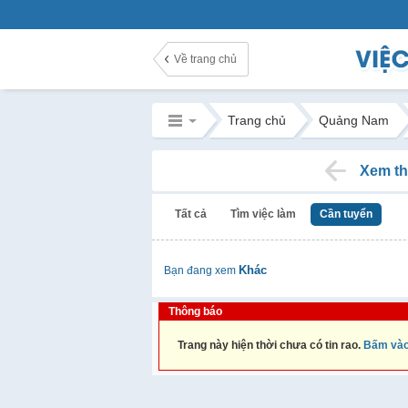
Về trang chủ
Trang chủ
Quảng Nam
Xem th
Tất cả
Tìm việc làm
Cần tuyển
Khác
Bạn đang xem
Thông báo
Trang này hiện thời chưa có tin rao.
Bấm vào