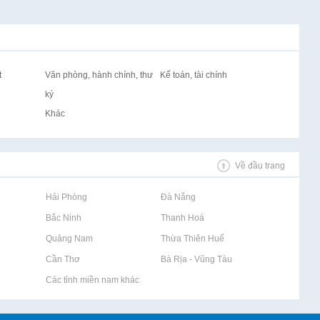
t
Văn phòng, hành chính, thư
Kế toán, tài chính
ký
Khác
Về đầu trang
Rao vặt tại Hải Phòng
Rao vặt tại Đà Nẵng
Rao vặt tại Bắc Ninh
Rao vặt tại Thanh Hoá
Rao vặt tại Quảng Nam
Rao vặt tại Thừa Thiên Huế
Rao vặt tại Cần Thơ
Rao vặt tại Bà Rịa - Vũng Tàu
Rao vặt tại Các tỉnh miền nam khác