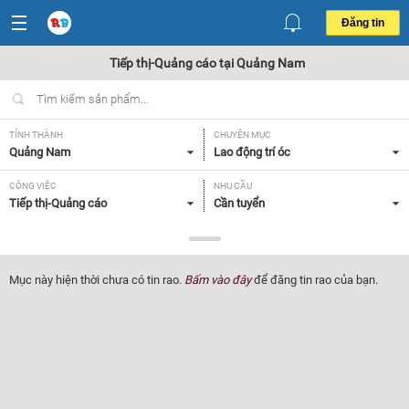
Đăng tin
Tiếp thị-Quảng cáo tại Quảng Nam
TỈNH THÀNH
CHUYÊN MỤC
Quảng Nam
Lao động trí óc
CÔNG VIỆC
NHU CẦU
Tiếp thị-Quảng cáo
Cần tuyển
LOẠI HÌNH
Tất cả
Mục này hiện thời chưa có tin rao.
Bấm vào đây
để đăng tin rao của bạn.
Lọc