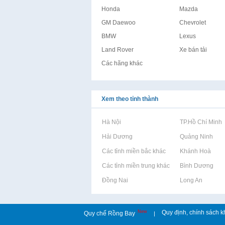
Honda
Mazda
GM Daewoo
Chevrolet
BMW
Lexus
Land Rover
Xe bán tải
Các hãng khác
Xem theo tỉnh thành
Rao vặt tại Hà Nội
Rao vặt tại TP.Hồ Chí Minh
Rao vặt tại Hải Dương
Rao vặt tại Quảng Ninh
Rao vặt tại Các tỉnh miền bắc khác
Rao vặt tại Khánh Hoà
Rao vặt tại Các tỉnh miền trung khác
Rao vặt tại Bình Dương
Rao vặt tại Đồng Nai
Rao vặt tại Long An
New
Quy định, chính sách k
Quy chế Rồng Bay
|