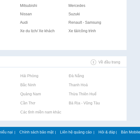
Mitsubishi
Mercedes
Nissan
Suzuki
Audi
Renault - Samsung
Xe du lịch/ Xe khách
Xe tải/công trình
Về đầu trang
Rao vặt tại Hải Phòng
Rao vặt tại Đà Nẵng
Rao vặt tại Bắc Ninh
Rao vặt tại Thanh Hoá
Rao vặt tại Quảng Nam
Rao vặt tại Thừa Thiên Huế
Rao vặt tại Cần Thơ
Rao vặt tại Bà Rịa - Vũng Tàu
Rao vặt tại Các tỉnh miền nam khác
hiếu nại
Chính sách bảo mật
Liên hệ quảng cáo
Hỏi & đáp
Bản Mobil
|
|
|
|