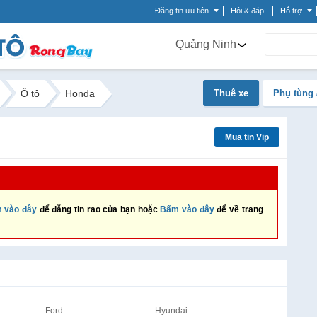
Đăng tin ưu tiên
Hỏi & đáp
Hỗ trợ
Quảng Ninh
Ô tô
Honda
Thuê xe
Phụ tùng 
Mua tin Vip
 vào đây
để đăng tin rao của bạn hoặc
Bấm vào đây
để về trang
Ford
Hyundai