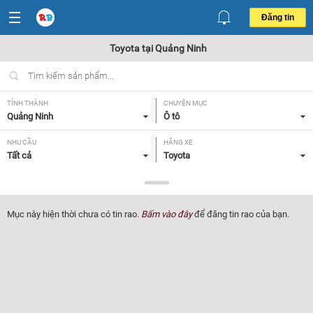
Đăng tin
Toyota tại Quảng Ninh
TỈNH THÀNH
CHUYÊN MỤC
Quảng Ninh
Ô tô
NHU CẦU
HÃNG XE
Tất cả
Toyota
DÒNG XE
NĂM SẢN XUẤT
Tất cả
Tất cả
Mục này hiện thời chưa có tin rao.
Bấm vào đây
để đăng tin rao của bạn.
GIÁ XE
XUẤT XỨ
Tất cả
Tất cả
HỘP SỐ
Tất cả