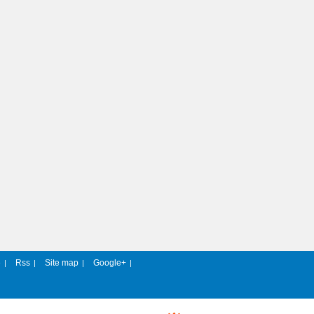
e
Rss
Site map
Google+
|
|
|
|