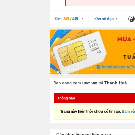
Sim
Kho số đẹp
Bạn đang xem
tại
Thanh Hoá
Chợ Sim
Thông báo
Trang này hiện thời chưa có tin rao.
Bấm và
Các chuyên mục liên quan