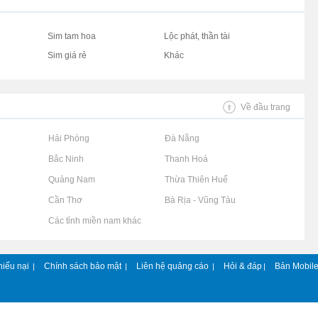
Sim tam hoa
Lộc phát, thần tài
Sim giá rẻ
Khác
Về đầu trang
Rao vặt tại Hải Phòng
Rao vặt tại Đà Nẵng
Rao vặt tại Bắc Ninh
Rao vặt tại Thanh Hoá
Rao vặt tại Quảng Nam
Rao vặt tại Thừa Thiên Huế
Rao vặt tại Cần Thơ
Rao vặt tại Bà Rịa - Vũng Tàu
Rao vặt tại Các tỉnh miền nam khác
hiếu nại
Chính sách bảo mật
Liên hệ quảng cáo
Hỏi & đáp
Bản Mobil
|
|
|
|