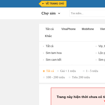
VỀ TRANG CHỦ
Chợ sim
Tất cả
VinaPhone
Mobifone
Viet
Khác
Tất cả
Vip, 
Sim tam hoa
Lộc p
Sim cam kết
Sim g
Tất cả
Giá < 1 triệu
1 - 5 triệu
100 - 200 triệu
Trên 200 triệu
Trang này hiện thời chưa có t