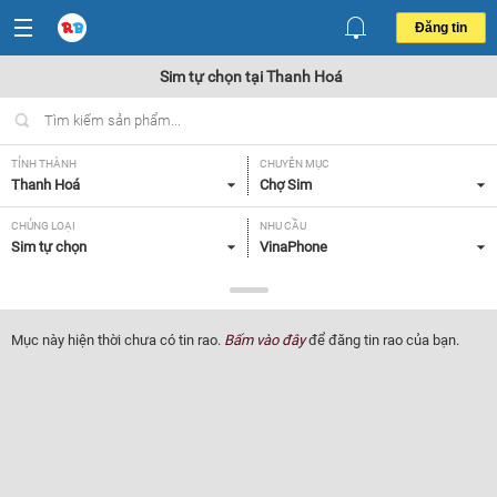
Đăng tin
Sim tự chọn tại Thanh Hoá
TỈNH THÀNH
CHUYÊN MỤC
Thanh Hoá
Chợ Sim
CHỦNG LOẠI
NHU CẦU
Sim tự chọn
VinaPhone
GIÁ
Tất cả
Mục này hiện thời chưa có tin rao.
Bấm vào đây
để đăng tin rao của bạn.
Lọc