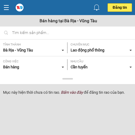
Đăng tin
Bán hàng tại Bà Rịa - Vũng Tàu
TỈNH THÀNH
CHUYÊN MỤC
Bà Rịa - Vũng Tàu
Lao động phổ thông
CÔNG VIỆC
NHU CẦU
Bán hàng
Cần tuyển
LOẠI HÌNH
Tất cả
Mục này hiện thời chưa có tin rao.
Bấm vào đây
để đăng tin rao của bạn.
Lọc