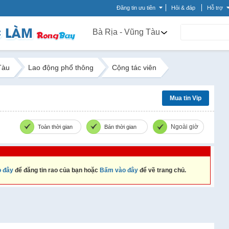
Đăng tin ưu tiên
Hỏi & đáp
Hỗ trợ
Bà Rịa - Vũng Tàu
Tàu
Lao động phổ thông
Cộng tác viên
Mua tin Vip
Ngoài giờ
Toàn thời gian
Bán thời gian
 đây
để đăng tin rao của bạn hoặc
Bấm vào đây
để về trang chủ.