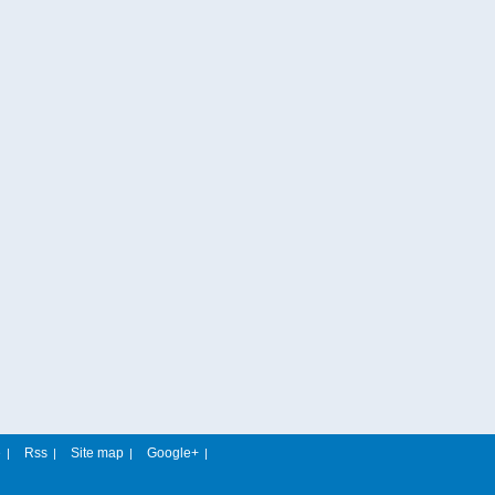
e
Rss
Site map
Google+
|
|
|
|