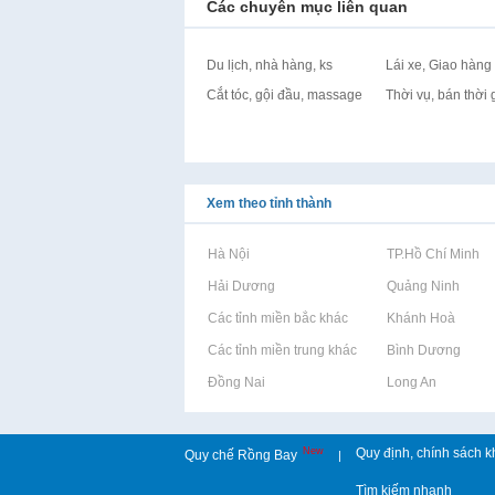
Các chuyên mục liên quan
Du lịch, nhà hàng, ks
Lái xe, Giao hàng
Cắt tóc, gội đầu, massage
Thời vụ, bán thời 
Xem theo tỉnh thành
Rao vặt tại Hà Nội
Rao vặt tại TP.Hồ Chí Minh
Rao vặt tại Hải Dương
Rao vặt tại Quảng Ninh
Rao vặt tại Các tỉnh miền bắc khác
Rao vặt tại Khánh Hoà
Rao vặt tại Các tỉnh miền trung khác
Rao vặt tại Bình Dương
Rao vặt tại Đồng Nai
Rao vặt tại Long An
New
Quy định, chính sách k
Quy chế Rồng Bay
|
Tìm kiếm nhanh