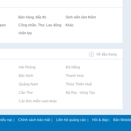
Bán hàng, tiếp thị
Sinh viên làm thêm
gian
Công nhân, Thợ, Lao động
Khác
chân tay
Về đầu trang
Rao vặt tại Hải Phòng
Rao vặt tại Đà Nẵng
Rao vặt tại Bắc Ninh
Rao vặt tại Thanh Hoá
Rao vặt tại Quảng Nam
Rao vặt tại Thừa Thiên Huế
Rao vặt tại Cần Thơ
Rao vặt tại Bà Rịa - Vũng Tàu
Rao vặt tại Các tỉnh miền nam khác
hiếu nại
Chính sách bảo mật
Liên hệ quảng cáo
Hỏi & đáp
Bản Mobil
|
|
|
|