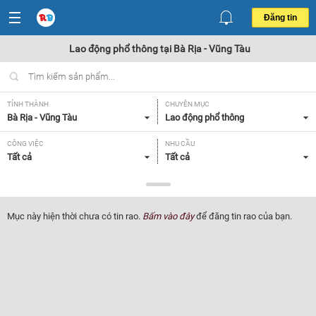
Đăng tin
Lao động phổ thông tại Bà Rịa - Vũng Tàu
TỈNH THÀNH
CHUYÊN MỤC
Bà Rịa - Vũng Tàu
Lao động phổ thông
CÔNG VIỆC
NHU CẦU
Tất cả
Tất cả
LOẠI HÌNH
Tất cả
Mục này hiện thời chưa có tin rao.
Bấm vào đây
để đăng tin rao của bạn.
Lọc