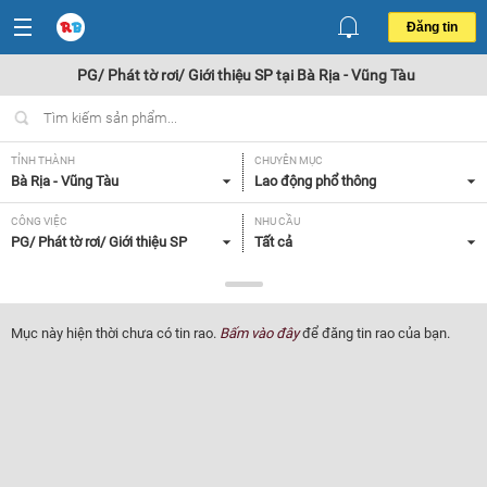
Đăng tin
PG/ Phát tờ rơi/ Giới thiệu SP tại Bà Rịa - Vũng Tàu
TỈNH THÀNH
CHUYÊN MỤC
Bà Rịa - Vũng Tàu
Lao động phổ thông
CÔNG VIỆC
NHU CẦU
PG/ Phát tờ rơi/ Giới thiệu SP
Tất cả
LOẠI HÌNH
Tất cả
Mục này hiện thời chưa có tin rao.
Bấm vào đây
để đăng tin rao của bạn.
Lọc