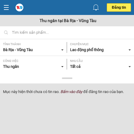
Đăng tin
Thu ngân tại Bà Rịa - Vũng Tàu
TỈNH THÀNH
CHUYÊN MỤC
Bà Rịa - Vũng Tàu
Lao động phổ thông
CÔNG VIỆC
NHU CẦU
Thu ngân
Tất cả
LOẠI HÌNH
Tất cả
Mục này hiện thời chưa có tin rao.
Bấm vào đây
để đăng tin rao của bạn.
Lọc