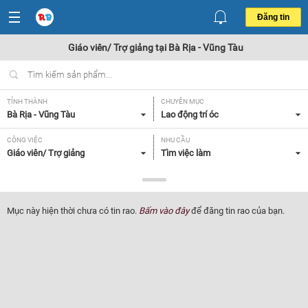
Đăng tin
Giáo viên/ Trợ giảng tại Bà Rịa - Vũng Tàu
TỈNH THÀNH
CHUYÊN MỤC
Bà Rịa - Vũng Tàu
Lao động trí óc
CÔNG VIỆC
NHU CẦU
Giáo viên/ Trợ giảng
Tìm việc làm
LOẠI HÌNH
Tất cả
Mục này hiện thời chưa có tin rao.
Bấm vào đây
để đăng tin rao của bạn.
Lọc