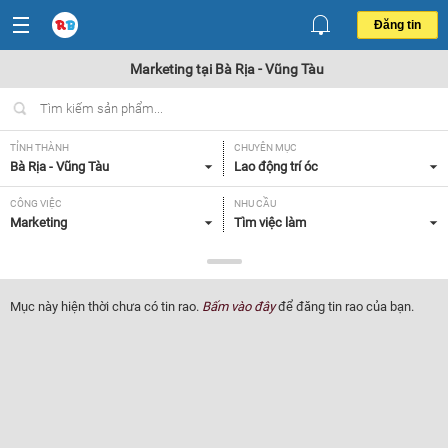
Đăng tin
Marketing tại Bà Rịa - Vũng Tàu
TỈNH THÀNH
CHUYÊN MỤC
Bà Rịa - Vũng Tàu
Lao động trí óc
CÔNG VIỆC
NHU CẦU
Marketing
Tìm việc làm
LOẠI HÌNH
Tất cả
Mục này hiện thời chưa có tin rao.
Bấm vào đây
để đăng tin rao của bạn.
Lọc