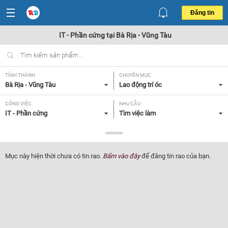
Đăng tin
IT - Phần cứng tại Bà Rịa - Vũng Tàu
TỈNH THÀNH
CHUYÊN MỤC
Bà Rịa - Vũng Tàu
Lao động trí óc
CÔNG VIỆC
NHU CẦU
IT - Phần cứng
Tìm việc làm
LOẠI HÌNH
Tất cả
Mục này hiện thời chưa có tin rao.
Bấm vào đây
để đăng tin rao của bạn.
Lọc