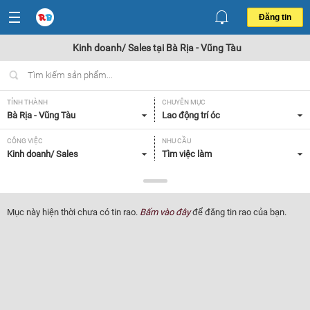
Đăng tin
Kinh doanh/ Sales tại Bà Rịa - Vũng Tàu
TỈNH THÀNH
CHUYÊN MỤC
Bà Rịa - Vũng Tàu
Lao động trí óc
CÔNG VIỆC
NHU CẦU
Kinh doanh/ Sales
Tìm việc làm
LOẠI HÌNH
Tất cả
Mục này hiện thời chưa có tin rao.
Bấm vào đây
để đăng tin rao của bạn.
Lọc