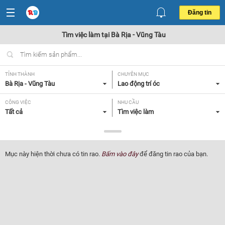
Đăng tin
Tìm việc làm tại Bà Rịa - Vũng Tàu
TỈNH THÀNH
CHUYÊN MỤC
Bà Rịa - Vũng Tàu
Lao động trí óc
CÔNG VIỆC
NHU CẦU
Tất cả
Tìm việc làm
LOẠI HÌNH
Tất cả
Mục này hiện thời chưa có tin rao.
Bấm vào đây
để đăng tin rao của bạn.
Lọc